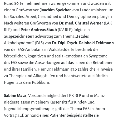
Rund 80 TeilnehmerInnen waren gekommen und wurden mit
einem Grußwort von
Joachim Speicher
vom Landesministerium
für Soziales, Arbeit, Gesundheit und Demographie empfangen.
Nach weiteren Grußworten von
Dr. med. Christel Werner
(LÄK
RLP) und
Peter Andreas Staub
(KV RLP) folgte ein
ausgezeichneter Fachvortrag zum Thema „Fetales
Alkoholsyndrom“ (FAS) von
Dr. Dipl. Psych. Reinhold Feldmann
von der FAS-Ambulanz in Waldstedde. Er beschrieb die
körperlichen, kognitiven und sozial-emotionalen Symptome
des FAS sowie die Auswirkungen auf das Leben der Betroffenen
und ihrer Familien. Herr Dr. Feldmann gab zahlreiche Hinweise
zu Therapie und Alltagshilfen und beantwortete ausführlich
Fragen aus dem Publikum.
Sabine Maur
, Vorstandsmitglied der LPK RLP und in Mainz
niedergelassen mit einem Kassensitz für Kinder- und
Jugendlichenpsychotherapie, griff das Thema FAS in ihrem
Vortrag auf: anhand eines Patientenbeispiels stellte sie