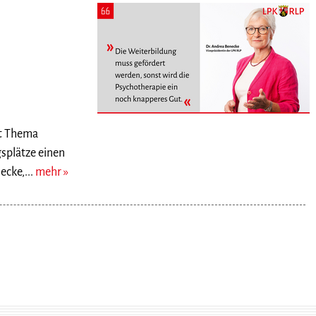
ut Thema
splätze einen
cke,...
mehr