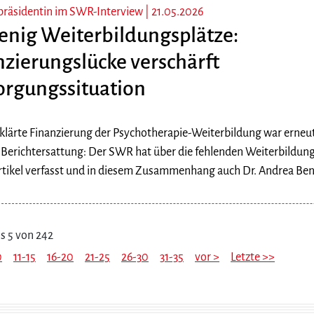
präsidentin im SWR-Interview |
21.05.2026
enig Weiterbildungsplätze:
nzierungslücke verschärft
orgungssituation
klärte Finanzierung der Psychotherapie-Weiterbildung war erne
 Berichtersattung: Der SWR hat über die fehlenden Weiterbildung
rtikel verfasst und in diesem Zusammenhang auch Dr. Andrea Bene
s 5 von 242
0
11-15
16-20
21-25
26-30
31-35
vor >
Letzte >>