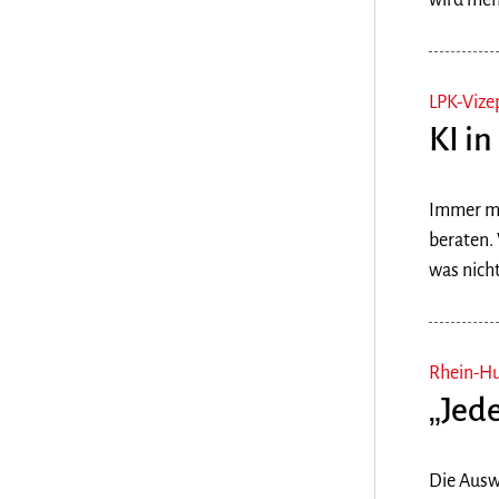
wird mehr
LPK-Vize
KI in
Immer meh
beraten.
was nicht
Rhein-Hu
„Jed
Die Ausw