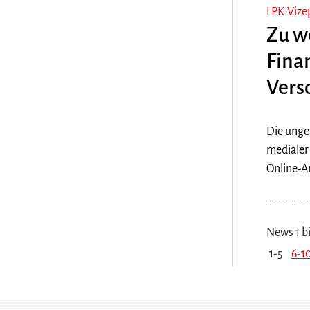
LPK-Vize
Zu w
Fina
Vers
Die unge
medialer
Online-A
News 1 bi
1-5
6-1