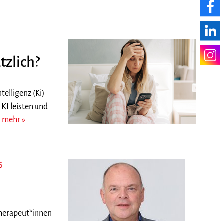
tzlich?
elligenz (Ki)
KI leisten und
.
mehr
6
therapeut*innen