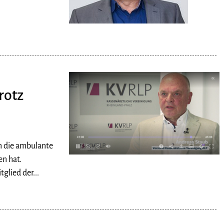
rotz
n die ambulante
n hat.
glied der...