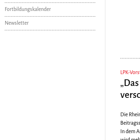
Fortbildungskalender
Newsletter
LPK-Vors
„Das
vers
Die Rhei
Beitrags
In dem A