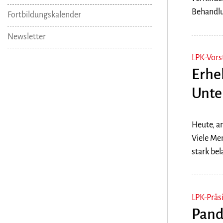
Behandlun
Fortbildungskalender
Newsletter
LPK-Vors
Erhe
Unte
Heute, am
Viele Me
stark bel
LPK-Präs
Pand