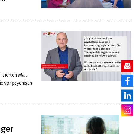
m vierten Mal.
e vor psychisch
nger