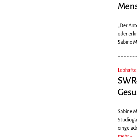
Mens
„Der Ante
oder erk
Sabine M
Lebhafte 
SWR-
Gesu
Sabine M
Studioga
eingelad
mehr