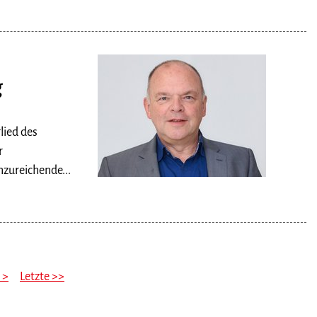
g
lied des
r
nzureichende...
 >
Letzte >>