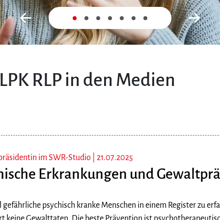
Zurück
Nex
 LPK RLP in den Medien
präsidentin im SWR-Studio |
21.07.2025
hische Erkrankungen und Gewaltpr
l gefährliche psychisch kranke Menschen in einem Register zu erf
rt keine Gewalttaten. Die beste Prävention ist psychotherapeutis