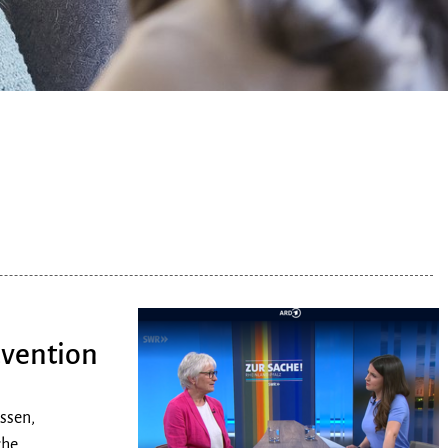
t
ävention
assen,
che