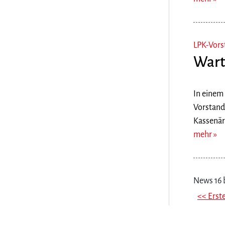
LPK-Vors
Warte
In einem 
Vorstand
Kassenärz
mehr
News 16 
<< Erst