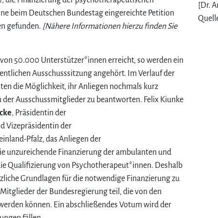
e
, die Finanzierung der psychotherapeutischen
[Dr. 
eine beim Deutschen Bundestag eingereichte Petition
Quelle
en gefunden.
[Nähere Informationen hierzu finden Sie
on 50.000 Unterstützer*innen erreicht, so werden ein
fentlichen Ausschusssitzung angehört. Im Verlauf der
nten die Möglichkeit, ihr Anliegen nochmals kurz
 der Ausschussmitglieder zu beantworten. Felix Kiunke
cke
, Präsidentin der
Vizepräsidentin der
land-Pfalz, das Anliegen der
ie unzureichende Finanzierung der ambulanten und
die Qualifizierung von Psychotherapeut*innen. Deshalb
setzliche Grundlagen für die notwendige Finanzierung zu
Mitglieder der Bundesregierung teil, die von den
erden können. Ein abschließendes Votum wird der