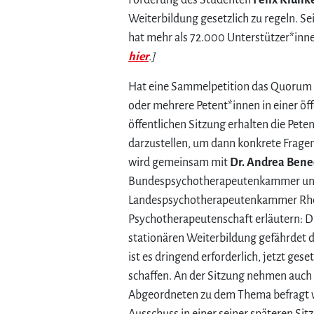
Forderung des Studenten
Felix Kiunk
Weiterbildung gesetzlich zu regeln. S
hat mehr als 72.000 Unterstützer*inn
hier
.]
Hat eine Sammelpetition das Quorum v
oder mehrere Petent*innen in einer öf
öffentlichen Sitzung erhalten die Pete
darzustellen, um dann konkrete Fragen
wird gemeinsam mit
Dr. Andrea Bene
Bundespsychotherapeutenkammer und 
Landespsychotherapeutenkammer Rhein
Psychotherapeutenschaft erläutern: D
stationären Weiterbildung gefährdet 
ist es dringend erforderlich, jetzt ge
schaffen. An der Sitzung nehmen auch 
Abgeordneten zu dem Thema befragt w