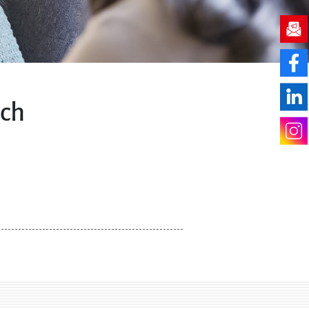
t
ich