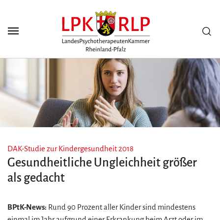
Zum Seiteninhalt
Scuh
DAK-Studie zur Kindergesundheit 2018
Gesundheitliche Ungleichheit größer
als gedacht
BPtK-News:
Rund 90 Prozent aller Kinder sind mindestens
einmal im Jahr aufgrund einer Erkrankung beim Arzt oder im