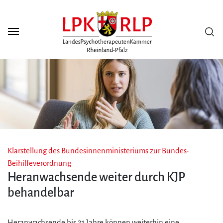
Zum Seiteninhalt
Scuh
Klarstellung des Bundesinnenministeriums zur Bundes-
Beihilfeverordnung
Heranwachsende weiter durch KJP
behandelbar
Heranwachsende bis 21 Jahre können weiterhin eine