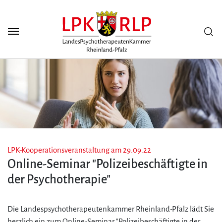
Zum Seiteninhalt
Scuh
LPK-Kooperationsveranstaltung am 29.09.22
Online-Seminar "Polizeibeschäftigte in
der Psychotherapie"
Die Landespsychotherapeutenkammer Rheinland-Pfalz lädt Sie
herzlich ein zum Online-Seminar "Polizeibeschäftigte in der