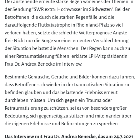
Der anstehende erneute starke Regen war eines der Themen in
der Sendung "SWR extra: Hochwasser im Südwesten". Bei den
Betroffenen, die durch die starken Regenfälle und die
darauffolgende Flutkatastrophe in Rheinland-Pfalz so viel
verloren haben, setzte die schlechte Wetterprognose Ängste
frei: Nicht nur die Sorge vor einer erneuten Verschlechterung
der Situation belastet die Menschen. Der Regen kann auch zu
einer Retraumatisierung führen, erklärte LPK-Vizpräsidentin
Frau Dr. Andrea Benecke im Interview.
Bestimmte Geräusche, Gerüche und Bilder können dazu führen,
dass Betroffene sich wieder in der traumatischen Situation zu
befinden glauben und das belastende Erlebniss erneut
durchleben müssen. Um sich gegen ein Trauma oder
Retraumatisierung zu schützen, sei es von besonders großer
Bedeutung, sich gegenseitig zu stützen und miteinander über
die eigenen Erlebnisse und Befürchtungen zu sprechen.
Das Interview mit Frau Dr. Andrea Benecke, das am 24.7.2021