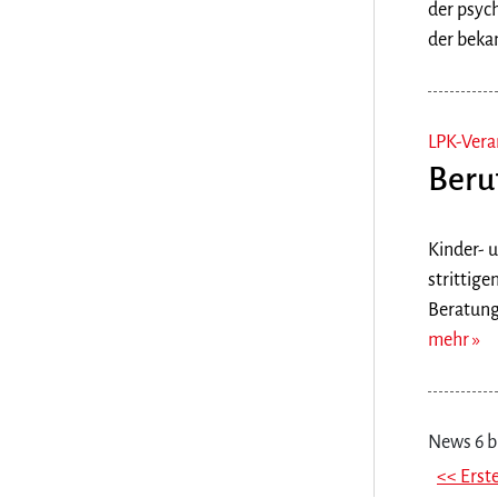
der psyc
der beka
LPK-Vera
Beru
Kinder- 
strittige
Beratung
mehr
News 6 bi
<< Erst