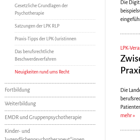
Die Digit
Gesetzliche Grundlagen der
beispiel
Psychotherapie
eingefüh
Satzungen der LPK RLP
Praxis-Tipps der LPK-Juristinnen
LPK-Vera
Das berufsrechtliche
Zwis
Beschwerdeverfahren
Prax
Neuigkeiten rund ums Recht
Fortbildung
Die Land
berufsre
Weiterbildung
Patiente
mehr
EMDR und Gruppenpsychotherapie
Kinder- und
Jugendlichenpsychotherapeut*innen