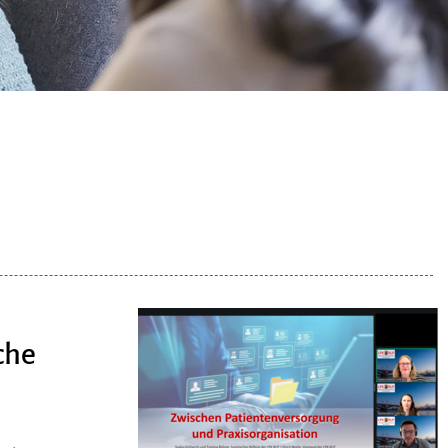
t
che