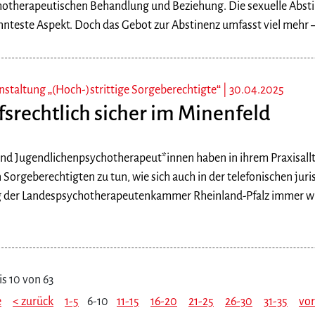
hotherapeutischen Behandlung und Beziehung. Die sexuelle Abstin
nnteste Aspekt. Doch das Gebot zur Abstinenz umfasst viel mehr –
nstaltung „(Hoch-)strittige Sorgeberechtigte“ |
30.04.2025
fsrechtlich sicher im Minenfeld
und Jugendlichenpsychotherapeut*innen haben in ihrem Praxisallt
n Sorgeberechtigten zu tun, wie sich auch in der telefonischen juri
 der Landespsychotherapeutenkammer Rheinland-Pfalz immer wied
s 10 von 63
e
< zurück
1-5
6-10
11-15
16-20
21-25
26-30
31-35
vor