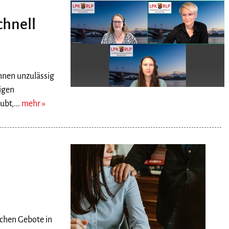
chnell
nnen unzulässig
ligen
ubt,...
mehr
ichen Gebote in