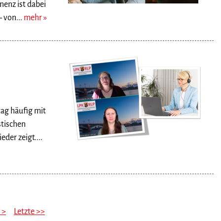
enz ist dabei
 von...
mehr
ag häufig mit
stischen
er zeigt....
 >
Letzte >>