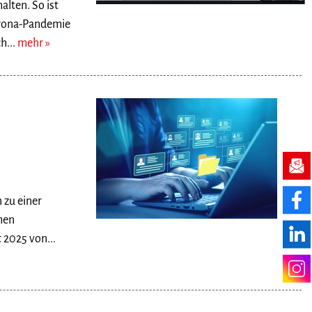
alten. So ist
Corona-Pandemie
h...
mehr
 zu einer
hen
 2025 von...