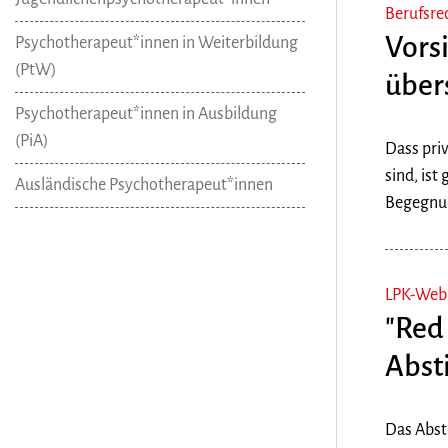
Berufsre
Vors
Psychotherapeut*innen in Weiterbildung
(PtW)
über
Psychotherapeut*innen in Ausbildung
(PiA)
Dass pri
sind, ist
Ausländische Psychotherapeut*innen
Begegnung
LPK-Webi
"Red
Abst
Das Abst