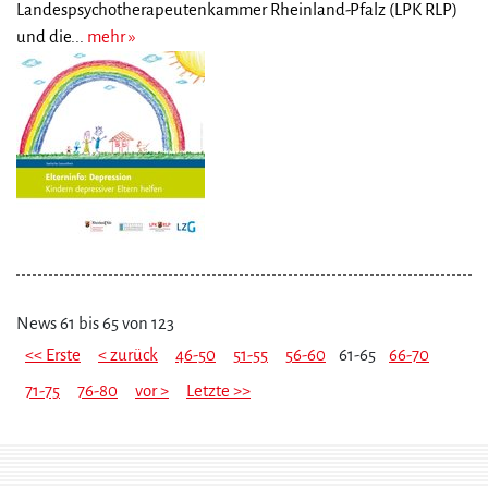
Landespsychotherapeutenkammer Rheinland-Pfalz (LPK RLP)
und die...
mehr
News 61 bis 65 von 123
<< Erste
< zurück
46-50
51-55
56-60
61-65
66-70
71-75
76-80
vor >
Letzte >>