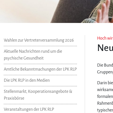
Hoch wi
Wahlen zur Vertreterversammlung 2026
Neu
Aktuelle Nachrichten rund um die
psychische Gesundheit
Die Bund
Amtliche Bekanntmachungen der LPK RLP
Gruppenp
Die LPK RLP in den Medien
Darin bie
wirksame
Stellenmarkt, Kooperationsangebote &
formalen
Praxisbörse
Rahmenbe
Veranstaltungen der LPK RLP
typische