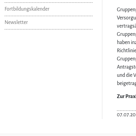
Fortbildungskalender
Gruppenp
Versorgu
Newsletter
vertragsä
Gruppenp
haben in
Richtlin
Gruppenp
Antragst
und die 
beigetra
Zur Prax
07.07.20