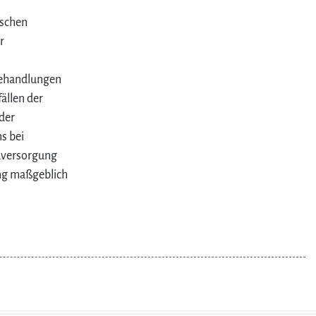
ischen
r
Behandlungen
ällen der
der
s bei
dversorgung
ung maßgeblich