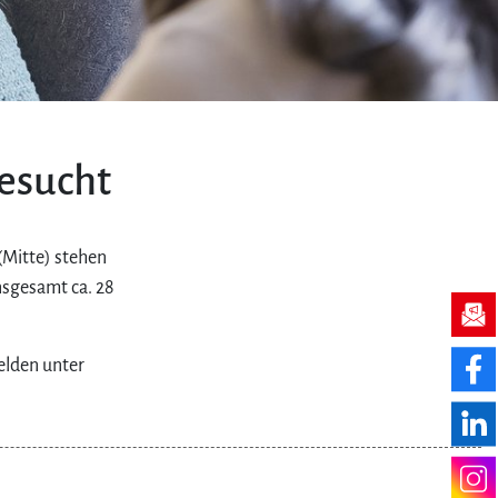
t
esucht
(Mitte) stehen
nsgesamt ca. 28
elden unter