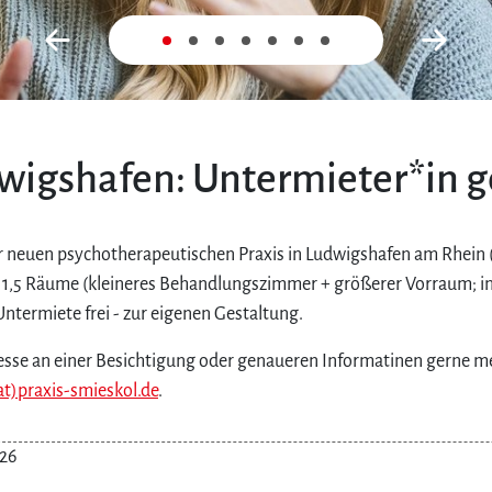
Zurück
Nex
wigshafen: Untermieter*in g
r neuen psychotherapeutischen Praxis in Ludwigshafen am Rhein 
t 1,5 Räume (kleineres Behandlungszimmer + größerer Vorraum; i
ntermiete frei - zur eigenen Gestaltung.
resse an einer Besichtigung oder genaueren Informatinen gerne m
at)praxis-smieskol.de
.
26